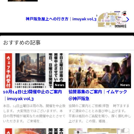
神戸阪急屋上への行き方｜imuyak vol,3
おすすめの記事
News
News
10月14日(土)開催中止のご案内
協賛募集のご案内｜イムヤック
｜imuyak vol,3
＠神戸阪急
本日、14日土曜日は雨の為、開催を中止致
協賛のご案内とご依頼 拝啓 時下ますま
します。 大変残念ではございますが、本
すご清栄のこととお喜び申し上げます。
日の雨予報が確実なため開催中止とさせて
平素は格別のご高配を賜り、厚く御礼申し
いただきます。 ご来場を...
上げます。 この度、姫路...