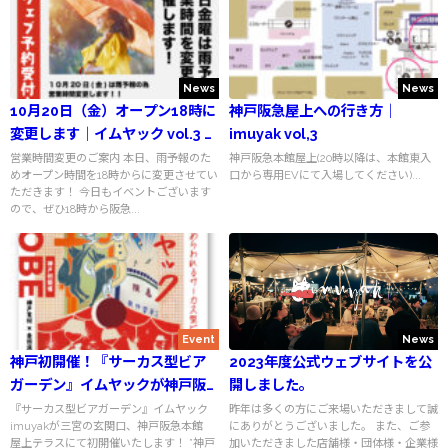
News
News
10月20日（金）オープン18時に
神戸阪急屋上への行き方｜
変更します｜イムヤック vol.3 神
imuyak vol,3
戸
営業時間変更のご案内 本日、雨予報のた
神戸阪急本館屋上(20時以降は、本館東入
めオープン時間を18時からに変更させてい
口から専用EVにて入場してください)...
ただきます！ 今日もイベントございます
ので、ぜひ18時から阪急...
Event
News
神戸初開催！『サーカス型ビア
2023年度公式ウェブサイトを公
ガーデン』イムヤックが神戸阪
開しました。
急本館屋上にて開催決定
『サーカス型ビアガーデン』イムヤック
昨年は多くの方にご来場いただきまして誠
imuyakが三宮の玄関口、神戸阪急本館
にありがとうございました。 また、ご参
屋上テラスにて初開催いたします！ ”神戸
加いただきました店舗様・団体様・企業様