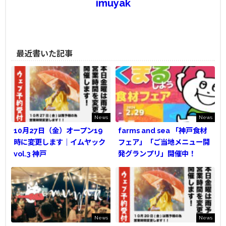
imuyak
最近書いた記事
News
News
10月27日（金）オープン19
farms and sea 「神戸食材
時に変更します｜イムヤック
フェア」「ご当地メニュー開
vol.3 神戸
発グランプリ」開催中！
News
News