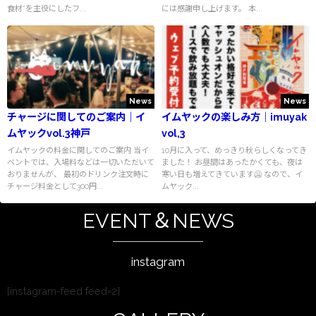
食材”を主役にしたフ...
には感謝申し上げます。 本...
News
News
チャージに関してのご案内｜イ
イムヤックの楽しみ方｜imuyak
ムヤックvol.3神戸
vol,3
イムヤックの料金に関してのご案内 当イ
10月に入って、めっきり秋らしくなってき
ベントでは、入場料などは一切いただいて
ました！ お昼間はあったかくても、夜は
おりませんが、 最初のドリンク注文時に
寒い日も増えてきています🥶 なので、イ
チャージ料金として300円...
ムヤック...
EVENT＆NEWS
instagram
[instagram-feed feed=2]